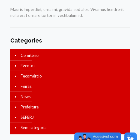
Mauris imperdiet, urna mi, gravida sod ales.
Vivamus hendrerit
nulla erat ornare tortor in vestibulum id.
Categories
Cemitério
Eventos
Fecomércio
Feiras
News
Prefeitura
SEFERJ
Sem categoria