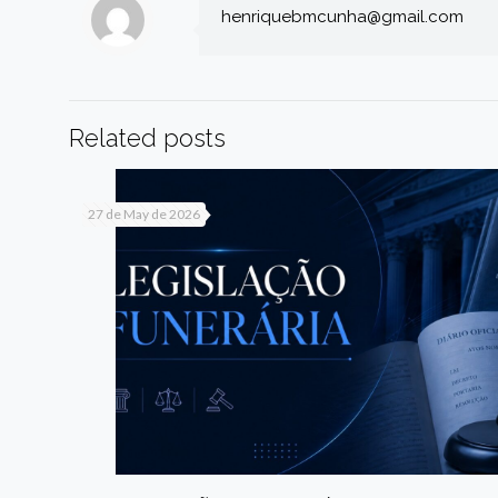
henriquebmcunha@gmail.com
Related posts
27 de May de 2026