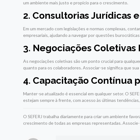
um ambiente mais justo e propício para o crescimento.
2. Consultorias Jurídicas 
Em um mercado com legislações e normas complexas, conta
empresariais, ajudando a navegar por questões burocráticas 
3. Negociações Coletivas 
As negociações coletivas são um ponto crucial para qualq
quanto para os colaboradores. Associar-se significa que sua
4. Capacitação Contínua 
Manter-se atualizado é essencial em qualquer setor. O SEFE
estejam sempre à frente, com acesso às últimas tendências, 
O SEFERJ trabalha diariamente para criar um ambiente favor
crescimento de todas as empresas representadas. Associe-s